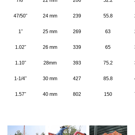
7/8"
22 mm
206
52.2
47/50"
24 mm
239
55.8
1"
25 mm
269
63
1.02"
26 mm
339
65
1.10"
28mm
393
75.2
1-1/4"
30 mm
427
85.8
1.57"
40 mm
802
150
Applikaasje+