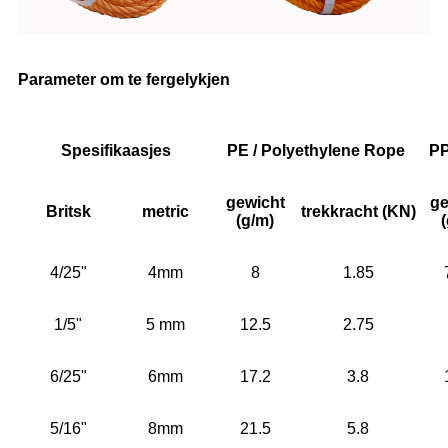
Parameter om te fergelykjen
Spesifikaasjes
PE / Polyethylene Rope
PP
gewicht
ge
Britsk
metric
trekkracht (KN)
(g/m)
4/25"
4mm
8
1.85
1/5"
5 mm
12.5
2.75
6/25"
6mm
17.2
3.8
5/16"
8mm
21.5
5.8