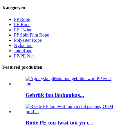
Kategoryen
PP Rope
PE Rope
PE Twine
PP Split Film Rope
Polyester Rope
Nylon tou
Jute Rope
PP/PE Net
Featured produkten
Gebrûk fan lânboukas...
Rode PE tou twist tou yn c...