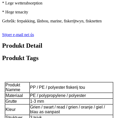
* Lege wetterabsorption
* Hege tenacity
Gebrûk: ferpakking, lânbou, marine, fiskerijtwyn, fisknetten
Stjoer e-mail nei ús
Produkt Detail
Produkt Tags
produkt Omskriuwing
Produkt
PP / PE / polyester fiskerij tou
Namme
Materiaal
PE / polypropylene / polyester
Grutte
1-3 mm
Grien / swart / read / grien / oranje / giel /
Kleur
blau as oanpast
Struktuer
3 tsjyk