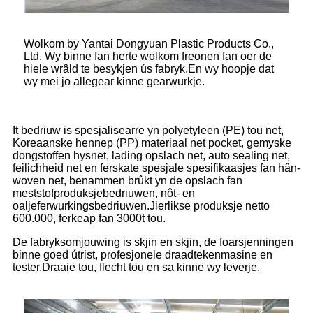
Wolkom by Yantai Dongyuan Plastic Products Co.,
Ltd. Wy binne fan herte wolkom freonen fan oer de
hiele wrâld te besykjen ús fabryk.En wy hoopje dat
wy mei jo allegear kinne gearwurkje.
It bedriuw is spesjalisearre yn polyetyleen (PE) tou net,
Koreaanske hennep (PP) materiaal net pocket, gemyske
dongstoffen hysnet, lading opslach net, auto sealing net,
feilichheid net en ferskate spesjale spesifikaasjes fan hân-
woven net, benammen brûkt yn de opslach fan
meststofproduksjebedriuwen, nôt- en
oaljeferwurkingsbedriuwen.Jierlikse produksje netto
600.000, ferkeap fan 3000t tou.
De fabryksomjouwing is skjin en skjin, de foarsjenningen
binne goed útrist, profesjonele draadtekenmasine en
tester.Draaie tou, flecht tou en sa kinne wy ​​leverje.