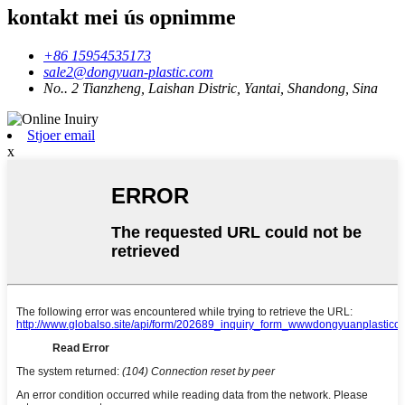
kontakt mei ús opnimme
+86 15954535173
sale2@dongyuan-plastic.com
No.. 2 Tianzheng, Laishan Distric, Yantai, Shandong, Sina
Stjoer email
x