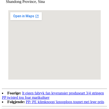
Shandong Province, Sina
Foarige:
It eigen fabryk fan leveransier produseart 3/4 stringen
PP twisted tou foar marikultuer
Folgjende:
PP/ PE klimknoop/ knooploos tounet mei lege priis