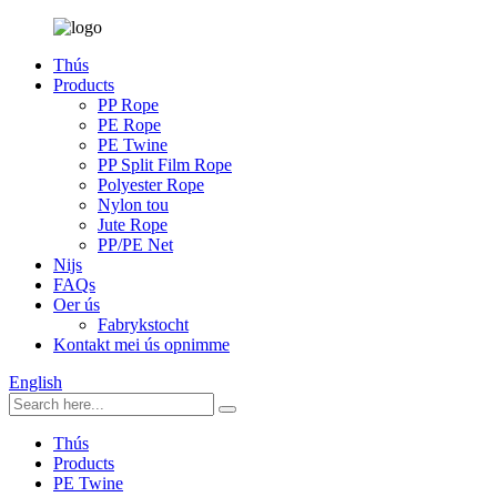
Thús
Products
PP Rope
PE Rope
PE Twine
PP Split Film Rope
Polyester Rope
Nylon tou
Jute Rope
PP/PE Net
Nijs
FAQs
Oer ús
Fabrykstocht
Kontakt mei ús opnimme
English
Thús
Products
PE Twine