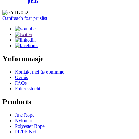
priis
Oanfraach foar priislist
Ynformaasje
Kontakt mei ús opnimme
Oer ús
FAQs
Fabrykstocht
Products
Jute Rope
Nylon tou
Polyester Rope
PP/PE Net