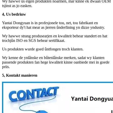
Wy hawwe ús eigen produkten noarmen, mar kinne ek dwaan OEM
tsjinst as jo easken.
4, Us bedriuw
Yantai Dongyuan is in profesjonele tou, net, tou fabrikant en
eksporteur dy't hat mear as jierren ûnderfining yn dizze yndustry.
Wy hawwe strang produsearjen en kwaliteit behear standert en hat
trochjûn ISO en SGS behear sertifikaat.
Us produkten wurde goed ûntfongen troch klanten.
Wy kenne de ynlânske en bûtenlânske merken, sadat wy klanten
passende produkten fan hege kwaliteit kinne oanbiede mei in goede
priis.
5, Kontakt manieren