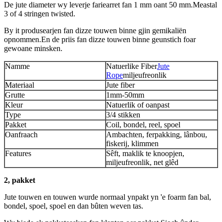
De jute diameter wy leverje fariearret fan 1 mm oant 50 mm.Meastal
3 of 4 stringen twisted.
By it produsearjen fan dizze touwen binne gjin gemikaliën
opnommen.En de priis fan dizze touwen binne geunstich foar
gewoane minsken.
Namme
Natuerlike Fiber
Jute
Rope
miljeufreonlik
Materiaal
Jute fiber
Grutte
1mm-50mm
Kleur
Natuerlik of oanpast
Type
3/4 stikken
Pakket
Coil, bondel, reel, spoel
Oanfraach
Ambachten, ferpakking, lânbou,
fiskerij, klimmen
Features
Sêft, maklik te knoopjen,
miljeufreonlik, net glêd
2, pakket
Jute touwen en touwen wurde normaal ynpakt yn 'e foarm fan bal,
bondel, spoel, spoel en dan bûten weven tas.