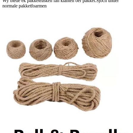
Wy biede ek pakketeasken fan klanten oer pakket.Sjoch ûnder
normale pakketfoarmen