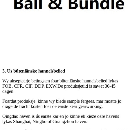
3, Us bûtenlânske hannelsbelied
Wy akseptearje betingsten foar bûtenlânske hannelsbelied lykas
FOB, CFR, CIF, DDP, EXW.De produksjetiid is sawat 30-45
dagen.
Foardat produksje, kinne wy ​​biede sample fergees, mar moatte jo
drage de fracht kosten foar de earste kear gearwurking.
Qingdao haven is ús earste kar en jo kinne ek kieze oare havens
lykas Shanghai, Ningbo of Guangzhou haven.