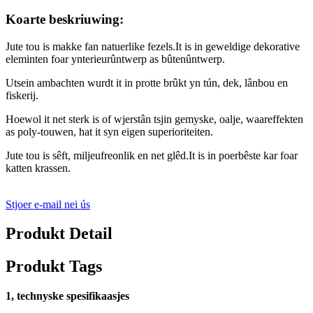
Koarte beskriuwing:
Jute tou is makke fan natuerlike fezels.It is in geweldige dekorative
eleminten foar ynterieurûntwerp as bûtenûntwerp.
Utsein ambachten wurdt it in protte brûkt yn tún, dek, lânbou en
fiskerij.
Hoewol it net sterk is of wjerstân tsjin gemyske, oalje, waareffekten
as poly-touwen, hat it syn eigen superioriteiten.
Jute tou is sêft, miljeufreonlik en net glêd.It is in poerbêste kar foar
katten krassen.
Stjoer e-mail nei ús
Produkt Detail
Produkt Tags
1, technyske spesifikaasjes