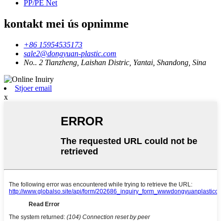
PP/PE Net
kontakt mei ús opnimme
+86 15954535173
sale2@dongyuan-plastic.com
No.. 2 Tianzheng, Laishan Distric, Yantai, Shandong, Sina
Stjoer email
x