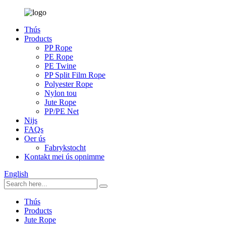
Thús
Products
PP Rope
PE Rope
PE Twine
PP Split Film Rope
Polyester Rope
Nylon tou
Jute Rope
PP/PE Net
Nijs
FAQs
Oer ús
Fabrykstocht
Kontakt mei ús opnimme
English
Thús
Products
Jute Rope