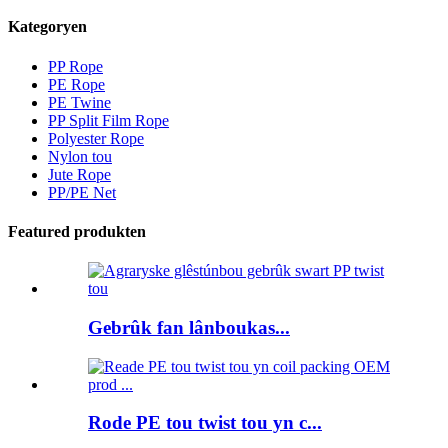
Kategoryen
PP Rope
PE Rope
PE Twine
PP Split Film Rope
Polyester Rope
Nylon tou
Jute Rope
PP/PE Net
Featured produkten
Gebrûk fan lânboukas...
Rode PE tou twist tou yn c...