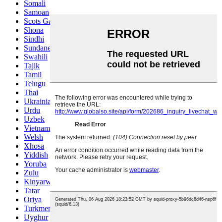
Somali
Samoan
Scots Gaelic
Shona
Sindhi
Sundanese
Swahili
Tajik
Tamil
Telugu
Thai
Ukrainian
Urdu
Uzbek
Vietnamese
Welsh
Xhosa
Yiddish
Yoruba
Zulu
Kinyarwanda
Tatar
Oriya
Turkmen
Uyghur